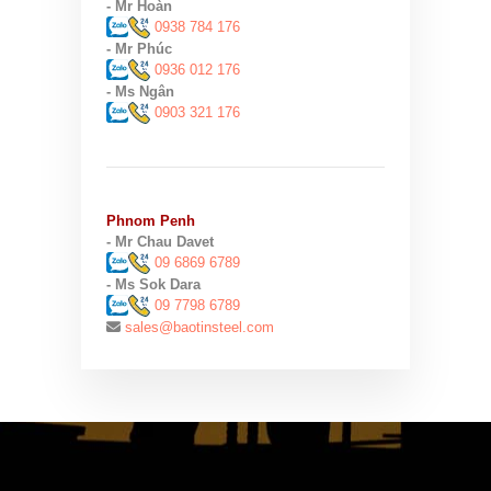
- Mr Hoàn
0938 784 176
- Mr Phúc
0936 012 176
- Ms Ngân
0903 321 176
Phnom Penh
- Mr Chau Davet
09 6869 6789
- Ms Sok Dara
09 7798 6789
sales@baotinsteel.com