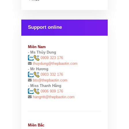
Support online
Miền Nam
- Ms Thùy Dung
0909 323 176
thuydung@thepbaotin.com
- Mr Hương
0903 332 176
bts@thepbaotin.com
- Miss Thanh Hằng
0906 909 176
hangntt@thepbaotin.com
Miền Bắc