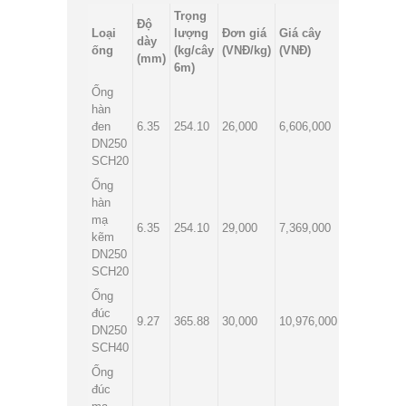
Trọng
Độ
Loại
lượng
Đơn giá
Giá cây
dày
ống
(kg/cây
(VNĐ/kg)
(VNĐ)
(mm)
6m)
Ống
hàn
đen
6.35
254.10
26,000
6,606,000
DN250
SCH20
Ống
hàn
mạ
6.35
254.10
29,000
7,369,000
kẽm
DN250
SCH20
Ống
đúc
9.27
365.88
30,000
10,976,000
DN250
SCH40
Ống
đúc