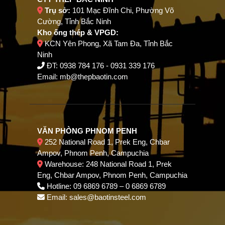
Trụ sở:
101 Mạc Đĩnh Chi, Phường Võ
Cường, Tỉnh Bắc Ninh
Kho ống thép & VPGD:
KCN Yên Phong, Xã Tam Đa, Tỉnh Bắc
Ninh
ĐT:
0938 784 176
-
0931 339 176
Email:
mb@thepbaotin.com
VĂN PHÒNG PHNOM PENH
252 National Road 1, Prek Eng, Chbar
Ampov, Phnom Penh, Campuchia
Warehouse: 248 National Road 1, Prek
Eng, Chbar Ampov, Phnom Penh, Campuchia
Hotline: 09 6869 6789 – 0 6869 6789
Email: sales@baotinsteel.com