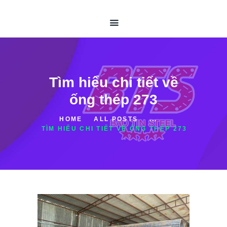
TRANG CHỦ
GIỚI THIỆU
ỐNG THÉP HÀN
ỐNG THÉP ĐÚC
THÉP HỘP
Tìm hiểu chi tiết về
TIN TỨC
ống thép 273
LIÊN HỆ
HOME
ALL POSTS
...
TÌM HIỂU CHI TIẾT VỀ ỐNG THÉP 273