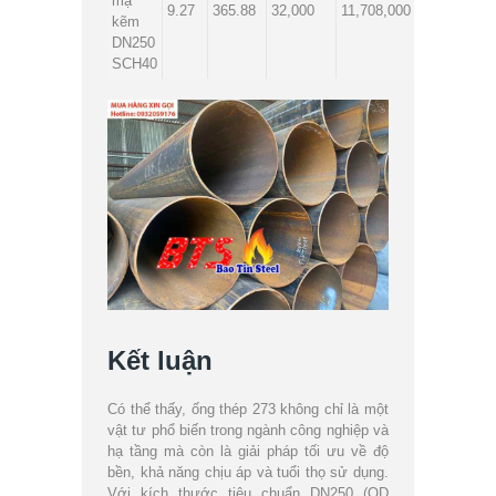
mạ
9.27
365.88
32,000
11,708,000
kẽm
DN250
SCH40
Kết luận
Có thể thấy, ống thép 273 không chỉ là một
vật tư phổ biến trong ngành công nghiệp và
hạ tầng mà còn là giải pháp tối ưu về độ
bền, khả năng chịu áp và tuổi thọ sử dụng.
Với kích thước tiêu chuẩn DN250 (OD