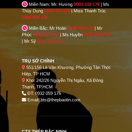
Miền Nam: Mr. Hương
0903 332 176
| Ms
Thùy Dung
0909 323 176
| Miss Thanh Trúc
0906 909 176
Miền Bắc: Mr Hoàn
0938 784 176
| Mr
Phúc
0936 012 176
| Ms Huyền
0932 022 176
| Mr Sỹ
0931 339 176
TRỤ SỞ CHÍNH
551/156 Lê Văn Khương, Phường Tân Thới
Hiệp, TP HCM
Kho: 242/26 Nguyễn Thị Ngâu, Xã Đông
Thạnh, TP.HCM
ĐT: 0932 059 176
Email:
bts@thepbaotin.com
CTY THÉP BẮC NINH