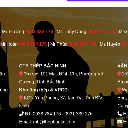
: Mr. Hương
0903 332 176
| Ms Thùy Dung
0909 323 176
| Mis
 Mr Hoàn
0938 784 176
| Mr Phúc
0936 012 176
| Ms Huyền
09