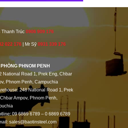
s Thanh Trúc
0906 909 176
32 022 176
| Mr Sỹ
0931 339 176