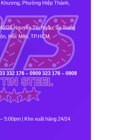
ăn Khương, Phường Hiệp Thành,
242/26 Nguyễn Thị Ngâu, ấp Trung
hôn, Hóc Môn, TP.HCM
03 332 176 – 0909 323 176 – 0909
 – 5:00pm | Kho xuất hàng 24/24