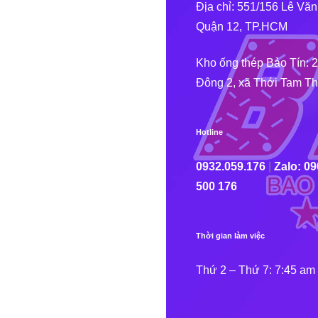
Địa chỉ: 551/156 Lê V
Quận 12, TP.HCM
Kho ống thép Bảo Tín: 
Đông 2, xã Thới Tam T
Hotline
0932.059.176
|
Zalo: 09
500 176
Thời gian làm việc
Thứ 2 – Thứ 7: 7:45 am