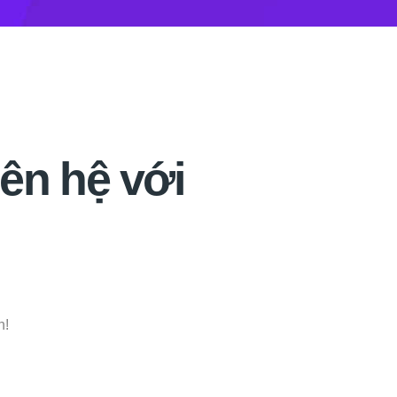
ên hệ với
n!