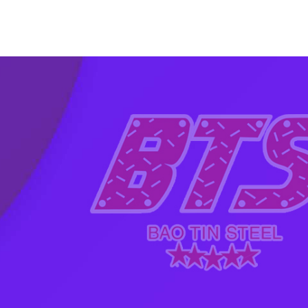
TRANG CHỦ
GIỚI THIỆU
ỐNG THÉP HÀN
ỐNG THÉP ĐÚC
THÉP HỘP
TIN TỨC
LIÊN HỆ