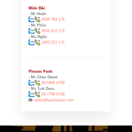
Miền Bắc
- Mr Hoàn
0938 784 176
- Mr Phúc
0936 012 176
- Ms Ngân
0903 321 176
Phnom Penh
- Mr Chau Davet
09 6869 6789
- Ms Sok Dara
09 7798 6789
sales@baotinsteel.com