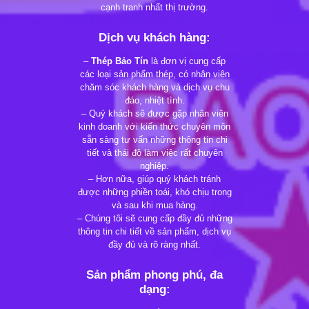
cạnh tranh nhất thị trường.
Dịch vụ khách hàng:
–
Thép Bảo Tín
là đơn vị cung cấp
các loại sản phẩm thép, có nhân viên
chăm sóc khách hàng và dịch vụ chu
đáo, nhiệt tình.
– Quý khách sẽ được gặp nhân viên
kinh doanh với kiến thức chuyên môn
sẵn sàng tư vấn những thông tin chi
tiết và thái độ làm việc rất chuyên
nghiệp.
– Hơn nữa, giúp quý khách tránh
được những phiền toái, khó chịu trong
và sau khi mua hàng.
– Chúng tôi sẽ cung cấp đầy đủ những
thông tin chi tiết về sản phẩm, dịch vụ
đầy đủ và rõ ràng nhất.
Sản phẩm phong phú, đa
dạng: