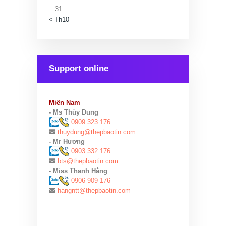
31
« Th10
Support online
Miền Nam
- Ms Thùy Dung
0909 323 176
thuydung@thepbaotin.com
- Mr Hương
0903 332 176
bts@thepbaotin.com
- Miss Thanh Hằng
0906 909 176
hangntt@thepbaotin.com