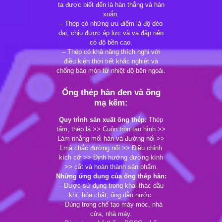
ta được biết đến là hàn thẳng và hàn
xoắn.
– Thép có những ưu điểm là độ dẻo
dai, chịu được áp lực và va đập nên
có độ bền cao.
– Thép có khả năng thích nghi với
điều kiện thời tiết khắc nghiệt và
chống bào mòn từ nhiệt độ bên ngoài.
Ống thép hàn đen và ống
mạ kẽm:
Quy trình sản xuất ống thép:
Thép
tấm, thép lá >> Cuộn tròn tạo hình >>
Làm nhẵng mối hàn và đường nối >>
Lmà chắc đường nối >> Điều chỉnh
kích cỡ >> Định hướng đường kính
>> cắt và hoàn thành sản phẩm.
Những ứng dụng của ống thép hàn:
– Được sử dụng trong khai thác dầu
khí, hóa chất, ống dẫn nước.
– Dùng trong chế tạo máy móc, nhà
cửa, nhà máy.