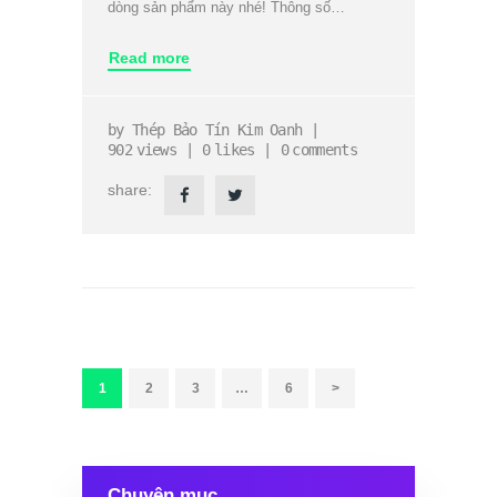
dòng sản phẩm này nhé! Thông số…
Read more
by
Thép Bảo Tín Kim Oanh
902
views
0
likes
0
comments
share:
Phân
trang
bài
TRANG
1
TRANG
2
TRANG
3
…
TRANG
6
>
viết
Chuyên mục