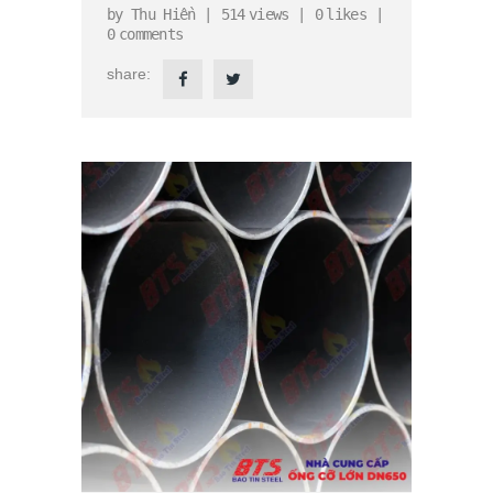
by
Thu Hiền
514
views
0
likes
0
comments
share: