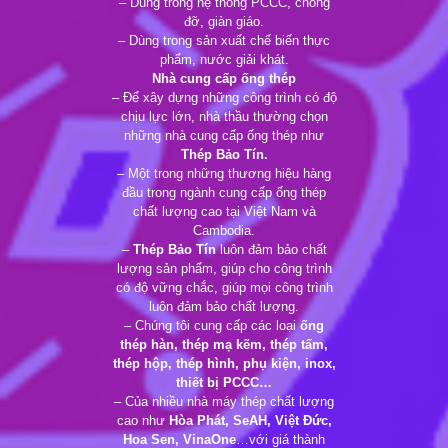
– Dùng trong hệ thống PCCC, chống
đỡ, giàn giáo.
– Dùng trong sản xuất chế biến thực
phẩm, nước giải khát.
Nhà cung cấp ống thép
– Để xây dựng những công trình có độ
chịu lực lớn, nhà thầu thường chọn
những nhà cung cấp ống thép như
Thép Bảo Tín.
– Một trong những thương hiệu hàng
đầu trong ngành cung cấp ống thép
chất lượng cao tại Việt Nam và
Cambodia.
–
Thép Bảo Tín
luôn đảm bảo chất
lượng sản phẩm, giúp cho công trình
có độ vững chắc, giúp mọi công trình
luôn đảm bảo chất lượng.
– Chúng tôi cung cấp các loại
ống
thép hàn, thép mạ kẽm, thép tấm,
thép hộp, thép hình, phụ kiện, inox,
thiết bị PCCC…
– Của nhiều nhà máy thép chất lượng
cao như
Hòa Phát, SeAH, Việt Đức,
Hoa Sen, VinaOne
…với giá thành