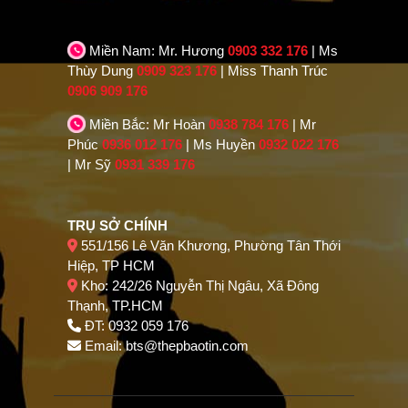
Miền Nam: Mr. Hương
0903 332 176
| Ms
Thùy Dung
0909 323 176
| Miss Thanh Trúc
0906 909 176
Miền Bắc: Mr Hoàn
0938 784 176
| Mr
Phúc
0936 012 176
| Ms Huyền
0932 022 176
| Mr Sỹ
0931 339 176
TRỤ SỞ CHÍNH
551/156 Lê Văn Khương, Phường Tân Thới
Hiệp, TP HCM
Kho: 242/26 Nguyễn Thị Ngâu, Xã Đông
Thạnh, TP.HCM
ĐT: 0932 059 176
Email:
bts@thepbaotin.com