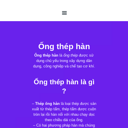
TRANG CHỦ
GIỚI THIỆU
ỐNG THÉP HÀN
ỐNG THÉP ĐÚC
THÉP HỘP
Ống thép hàn
TIN TỨC
Ống thép hàn
là
ống thép
được sử
LIÊN HỆ
dụng chủ yếu trong xây dựng dân
dụng, công nghiệp và chế tạo cơ khí.
Ống thép hàn là gì
?
–
Thép ống hàn
là loại thép được sản
xuất từ thép tấm, thép tấm được cuộn
tròn lại rồi hàn nối với nhau chạy dọc
theo chiều dài của ống.
– Có hai phương pháp hàn mà chúng