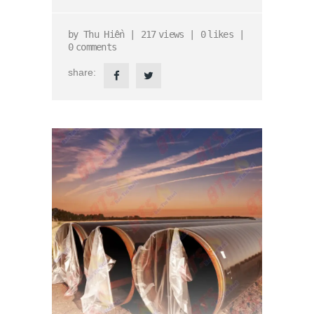
by
Thu Hiền
217
views
0
likes
0
comments
share: