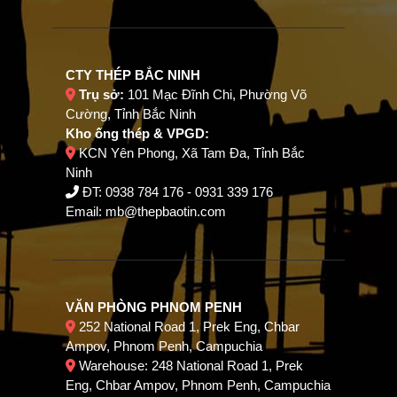
CTY THÉP BẮC NINH
Trụ sở:
101 Mạc Đĩnh Chi, Phường Võ
Cường, Tỉnh Bắc Ninh
Kho ống thép & VPGD:
KCN Yên Phong, Xã Tam Đa, Tỉnh Bắc
Ninh
ĐT:
0938 784 176
-
0931 339 176
Email:
mb@thepbaotin.com
VĂN PHÒNG PHNOM PENH
252 National Road 1, Prek Eng, Chbar
Ampov, Phnom Penh, Campuchia
Warehouse: 248 National Road 1, Prek
Eng, Chbar Ampov, Phnom Penh, Campuchia