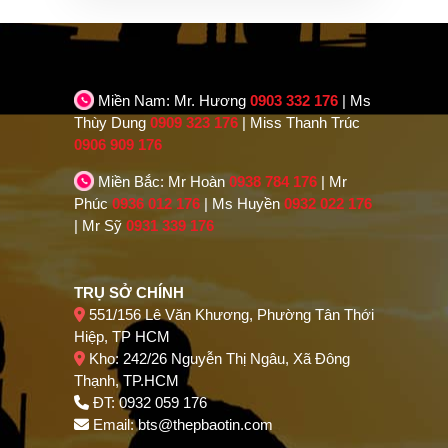
Miền Nam: Mr. Hương
0903 332 176
| Ms
Thùy Dung
0909 323 176
| Miss Thanh Trúc
0906 909 176
Miền Bắc: Mr Hoàn
0938 784 176
| Mr
Phúc
0936 012 176
| Ms Huyền
0932 022 176
| Mr Sỹ
0931 339 176
TRỤ SỞ CHÍNH
551/156 Lê Văn Khương, Phường Tân Thới
Hiệp, TP HCM
Kho: 242/26 Nguyễn Thị Ngâu, Xã Đông
Thạnh, TP.HCM
ĐT: 0932 059 176
Email:
bts@thepbaotin.com