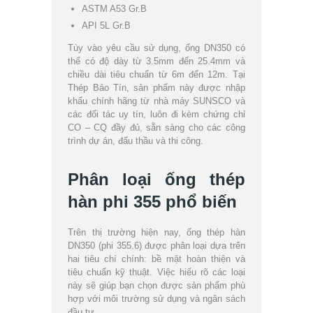
ASTM A53 Gr.B
API 5L Gr.B
Tùy vào yêu cầu sử dụng, ống DN350 có
thể có độ dày từ 3.5mm đến 25.4mm và
chiều dài tiêu chuẩn từ 6m đến 12m. Tại
Thép Bảo Tín, sản phẩm này được nhập
khẩu chính hãng từ nhà máy SUNSCO và
các đối tác uy tín, luôn đi kèm chứng chỉ
CO – CQ đầy đủ, sẵn sàng cho các công
trình dự án, đấu thầu và thi công.
Phân loại ống thép
hàn phi 355 phổ biến
Trên thị trường hiện nay, ống thép hàn
DN350 (phi 355.6) được phân loại dựa trên
hai tiêu chí chính: bề mặt hoàn thiện và
tiêu chuẩn kỹ thuật. Việc hiểu rõ các loại
này sẽ giúp bạn chọn được sản phẩm phù
hợp với môi trường sử dụng và ngân sách
đầu tư.