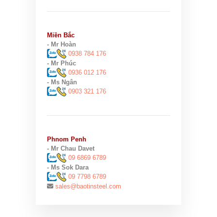
Miền Bắc
- Mr Hoàn
0938 784 176
- Mr Phúc
0936 012 176
- Ms Ngân
0903 321 176
Phnom Penh
- Mr Chau Davet
09 6869 6789
- Ms Sok Dara
09 7798 6789
sales@baotinsteel.com