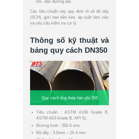
khí, dẫn đường dài.
Các tiêu chuẩn này quy định rõ về độ dày
(SCH), giới hạn bền kéo, áp suất làm việc
và yêu cầu kiểm tra cơ lý.
Thông số kỹ thuật và
bảng quy cách DN350
Quy cách ống thép hàn phi 355
Tiêu chuẩn : ASTM A106 Grade B,
ASTM A53-Grade B, API 5L
Đường kính : 355.6 mm
Độ dầy : 3.5mm – 25.4 mm