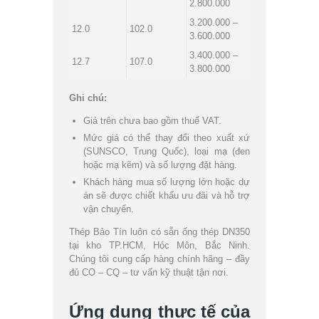
2.800.000
3.200.000 –
12.0
102.0
3.600.000
3.400.000 –
12.7
107.0
3.800.000
Ghi chú:
Giá trên chưa bao gồm thuế VAT.
Mức giá có thể thay đổi theo xuất xứ
(SUNSCO, Trung Quốc), loại mạ (đen
hoặc mạ kẽm) và số lượng đặt hàng.
Khách hàng mua số lượng lớn hoặc dự
án sẽ được chiết khấu ưu đãi và hỗ trợ
vận chuyển.
Thép Bảo Tín luôn có sẵn ống thép DN350
tại kho TP.HCM, Hóc Môn, Bắc Ninh.
Chúng tôi cung cấp hàng chính hãng – đầy
đủ CO – CQ – tư vấn kỹ thuật tận nơi.
Ứng dụng thực tế của