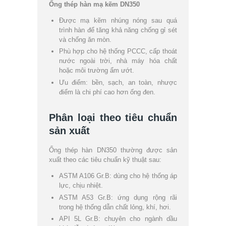
Ống thép hàn mạ kẽm DN350
Được mạ kẽm nhúng nóng sau quá
trình hàn để tăng khả năng chống gỉ sét
và chống ăn mòn.
Phù hợp cho hệ thống PCCC, cấp thoát
nước ngoài trời, nhà máy hóa chất
hoặc môi trường ẩm ướt.
Ưu điểm: bền, sạch, an toàn, nhược
điểm là chi phí cao hơn ống đen.
Phân loại theo tiêu chuẩn
sản xuất
Ống thép hàn DN350 thường được sản
xuất theo các tiêu chuẩn kỹ thuật sau:
ASTM A106 Gr.B: dùng cho hệ thống áp
lực, chịu nhiệt.
ASTM A53 Gr.B: ứng dụng rộng rãi
trong hệ thống dẫn chất lỏng, khí, hơi.
API 5L Gr.B: chuyên cho ngành dầu