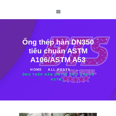
TRANG CHỦ
GIỚI THIỆU
ỐNG THÉP HÀN
ỐNG THÉP ĐÚC
THÉP HỘP
Ống thép hàn DN350
TIN TỨC
tiêu chuẩn ASTM
LIÊN HỆ
A106/ASTM A53
HOME
ALL POSTS
...
ỐNG THÉP HÀN DN350 TIÊU CHUẨN
ASTM...