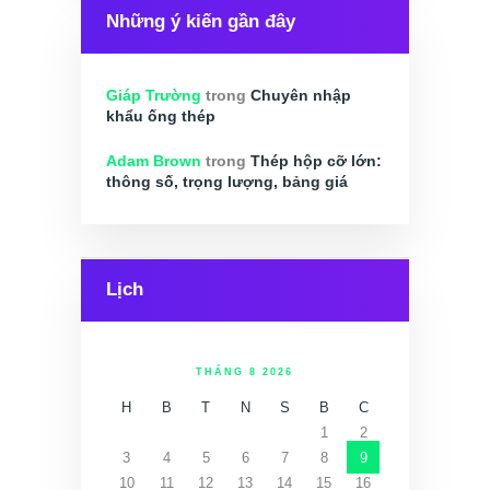
Những ý kiến gần đây
Giáp Trường
trong
Chuyên nhập
khẩu ống thép
Adam Brown
trong
Thép hộp cỡ lớn:
thông số, trọng lượng, bảng giá
Lịch
THÁNG 8 2026
H
B
T
N
S
B
C
1
2
3
4
5
6
7
8
9
10
11
12
13
14
15
16