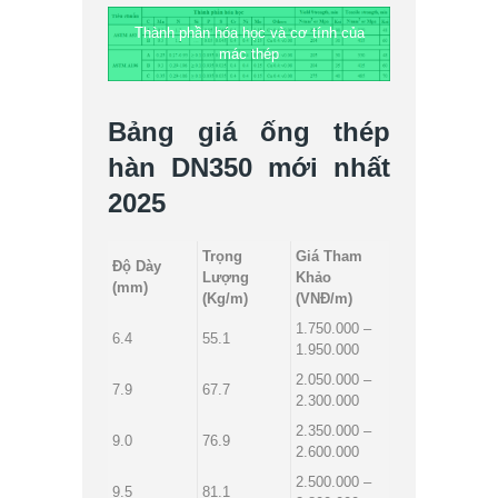
Thành phần hóa học và cơ tính của
mác thép
Bảng giá ống thép
hàn DN350 mới nhất
2025
Trọng
Giá Tham
Độ Dày
Lượng
Khảo
(mm)
(Kg/m)
(VNĐ/m)
1.750.000 –
6.4
55.1
1.950.000
2.050.000 –
7.9
67.7
2.300.000
2.350.000 –
9.0
76.9
2.600.000
2.500.000 –
9.5
81.1