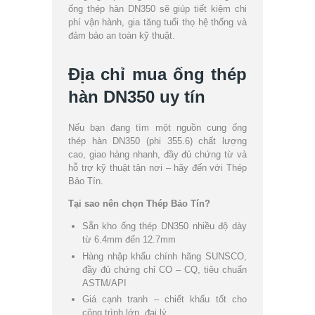
ống thép hàn DN350 sẽ giúp tiết kiệm chi
phí vận hành, gia tăng tuổi thọ hệ thống và
đảm bảo an toàn kỹ thuật.
Địa chỉ mua ống thép
hàn DN350 uy tín
Nếu bạn đang tìm một nguồn cung ống
thép hàn DN350 (phi 355.6) chất lượng
cao, giao hàng nhanh, đầy đủ chứng từ và
hỗ trợ kỹ thuật tận nơi – hãy đến với Thép
Bảo Tín.
Tại sao nên chọn Thép Bảo Tín?
Sẵn kho ống thép DN350 nhiều độ dày
từ 6.4mm đến 12.7mm
Hàng nhập khẩu chính hãng SUNSCO,
đầy đủ chứng chỉ CO – CQ, tiêu chuẩn
ASTM/API
Giá cạnh tranh – chiết khấu tốt cho
công trình lớn, đại lý