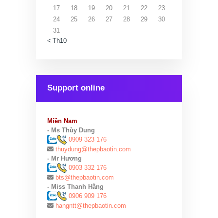
17
18
19
20
21
22
23
24
25
26
27
28
29
30
31
« Th10
Support online
Miền Nam
- Ms Thùy Dung
0909 323 176
thuydung@thepbaotin.com
- Mr Hương
0903 332 176
bts@thepbaotin.com
- Miss Thanh Hằng
0906 909 176
hangntt@thepbaotin.com