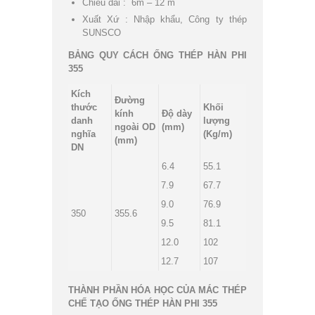
Chiều dài : 6m – 12 m
Xuất Xứ : Nhập khẩu, Công ty thép
SUNSCO
BẢNG QUY CÁCH ỐNG THÉP HÀN PHI
355
Kích
Đường
thước
Khối
kính
Độ dày
danh
lượng
ngoài OD
(mm)
nghĩa
(Kg/m)
(mm)
DN
6.4
55.1
7.9
67.7
9.0
76.9
350
355.6
9.5
81.1
12.0
102
12.7
107
THÀNH PHẦN HÓA HỌC CỦA MÁC THÉP
CHẾ TẠO ỐNG THÉP HÀN PHI 355