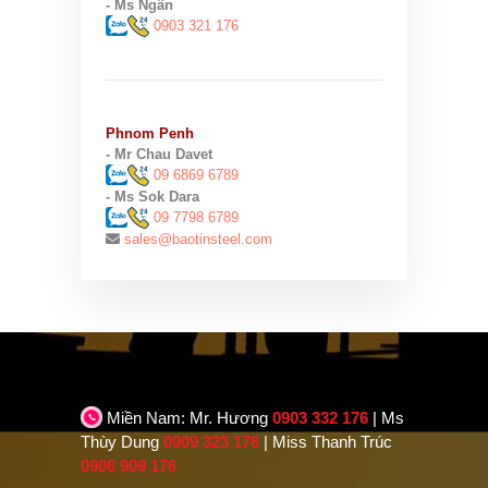
- Ms Ngân
0903 321 176
Phnom Penh
- Mr Chau Davet
09 6869 6789
- Ms Sok Dara
09 7798 6789
sales@baotinsteel.com
Miền Nam: Mr. Hương
0903 332 176
| Ms
Thùy Dung
0909 323 176
| Miss Thanh Trúc
0906 909 176