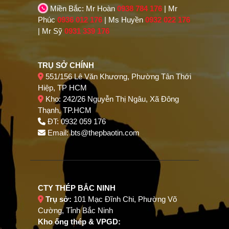
Miền Bắc: Mr Hoàn
0938 784 176
| Mr
Phúc
0936 012 176
| Ms Huyền
0932 022 176
| Mr Sỹ
0931 339 176
TRỤ SỞ CHÍNH
551/156 Lê Văn Khương, Phường Tân Thới
Hiệp, TP HCM
Kho: 242/26 Nguyễn Thị Ngâu, Xã Đông
Thạnh, TP.HCM
ĐT: 0932 059 176
Email:
bts@thepbaotin.com
CTY THÉP BẮC NINH
Trụ sở:
101 Mạc Đĩnh Chi, Phường Võ
Cường, Tỉnh Bắc Ninh
Kho ống thép & VPGD: