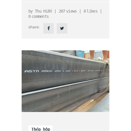
by
Thu Hiền
207
views
0
likes
0
comments
share:
Thép hộp