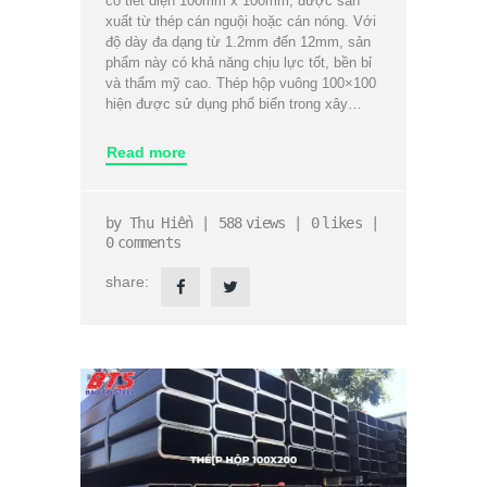
có tiết diện 100mm x 100mm, được sản
xuất từ thép cán nguội hoặc cán nóng. Với
độ dày đa dạng từ 1.2mm đến 12mm, sản
phẩm này có khả năng chịu lực tốt, bền bỉ
và thẩm mỹ cao. Thép hộp vuông 100×100
hiện được sử dụng phổ biến trong xây…
Read more
by
Thu Hiền
588
views
0
likes
0
comments
share: