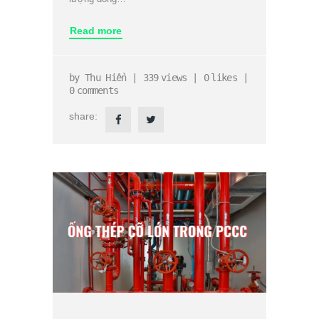
Read more
by
Thu Hiền
339
views
0
likes
0
comments
share: