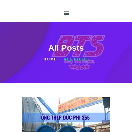
TRANG CHỦ
GIỚI THIỆU
ỐNG THÉP HÀN
ỐNG THÉP ĐÚC
THÉP HỘP
All Posts
TIN TỨC
HOME
ALL POSTS
LIÊN HỆ