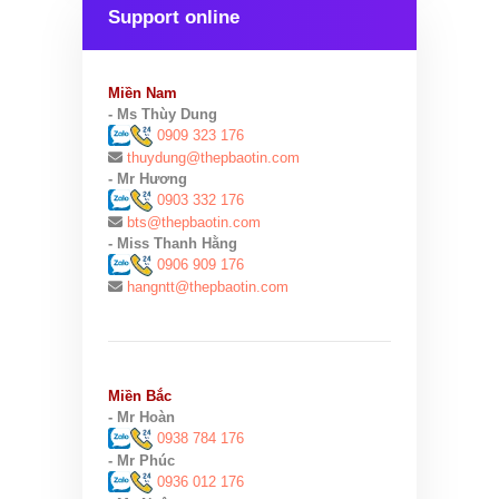
Support online
Miền Nam
- Ms Thùy Dung
0909 323 176
thuydung@thepbaotin.com
- Mr Hương
0903 332 176
bts@thepbaotin.com
- Miss Thanh Hằng
0906 909 176
hangntt@thepbaotin.com
Miền Bắc
- Mr Hoàn
0938 784 176
- Mr Phúc
0936 012 176