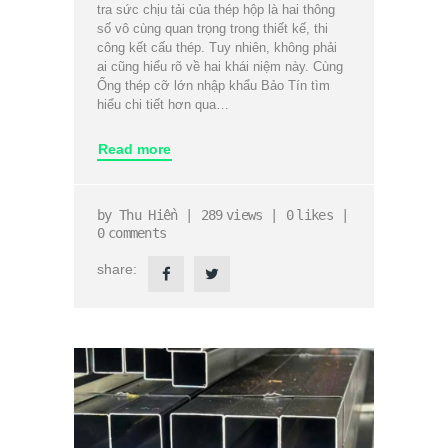
tra sức chịu tải của thép hộp là hai thông
số vô cùng quan trọng trong thiết kế, thi
công kết cấu thép. Tuy nhiên, không phải
ai cũng hiểu rõ về hai khái niệm này. Cùng
Ống thép cỡ lớn nhập khẩu Bảo Tín tìm
hiểu chi tiết hơn qua…
Read more
by
Thu Hiền
289
views
0
likes
0
comments
share: