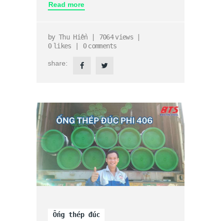
Read more
by
Thu Hiền
7064
views
0
likes
0
comments
share:
Ống thép đúc