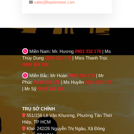
sales@baotinsteel.com
Miền Nam: Mr. Hương
0903 332 176
| Ms
Thùy Dung
0909 323 176
| Miss Thanh Trúc
0906 909 176
Miền Bắc: Mr Hoàn
0938 784 176
| Mr
Phúc
0936 012 176
| Ms Huyền
0932 022 176
| Mr Sỹ
0931 339 176
TRỤ SỞ CHÍNH
551/156 Lê Văn Khương, Phường Tân Thới
Hiệp, TP HCM
Kho: 242/26 Nguyễn Thị Ngâu, Xã Đông