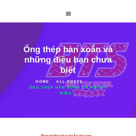
TRANG CHỦ
GIỚI THIỆU
ỐNG THÉP HÀN
ỐNG THÉP ĐÚC
THÉP HỘP
Ống thép hàn xoắn và
TIN TỨC
những điều bạn chưa
LIÊN HỆ
biết
HOME
ALL POSTS
...
ỐNG THÉP HÀN XOẮN VÀ NHỮNG
ĐIỀU...