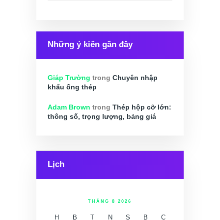
cho:
Những ý kiến gần đây
Giáp Trường
trong
Chuyên nhập
khẩu ống thép
Adam Brown
trong
Thép hộp cỡ lớn:
thông số, trọng lượng, bảng giá
Lịch
THÁNG 8 2026
H
B
T
N
S
B
C