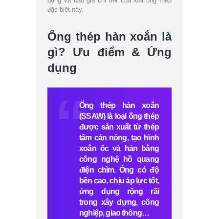
dụng và báo giá chi tiết của loại ống thép
đặc biệt này.
Ống thép hàn xoắn là
gì? Ưu điểm & Ứng
dụng
Ống thép hàn xoắn
(SSAW) là loại ống thép
được sản xuất từ thép
tấm cán nóng, tạo hình
xoắn ốc và hàn bằng
công nghệ hồ quang
điện chìm. Ống có độ
bền cao, chịu áp lực tốt,
ứng dụng rộng rãi
trong xây dựng, công
nghiệp, giao thông…