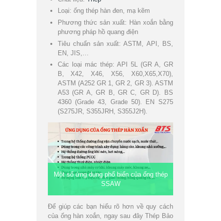
Loại: ống thép hàn đen, mạ kẽm
Phương thức sản xuất: Hàn xoắn bằng
phương pháp hồ quang điện
Tiêu chuẩn sản xuất: ASTM, API, BS,
EN, JIS,…
Các loại mác thép: API 5L (GR A, GR
B, X42, X46, X56, X60,X65,X70),
ASTM (A252 GR 1, GR 2, GR 3). ASTM
A53 (GR A, GR B, GR C, GR D). BS
4360 (Grade 43, Grade 50). EN S275
(S275JR, S355JRH, S355J2H).
Một số ứng dụng phổ biến của ống thép
SSAW
Để giúp các bạn hiểu rõ hơn về quy cách
của ống hàn xoắn, ngay sau đây Thép Bảo