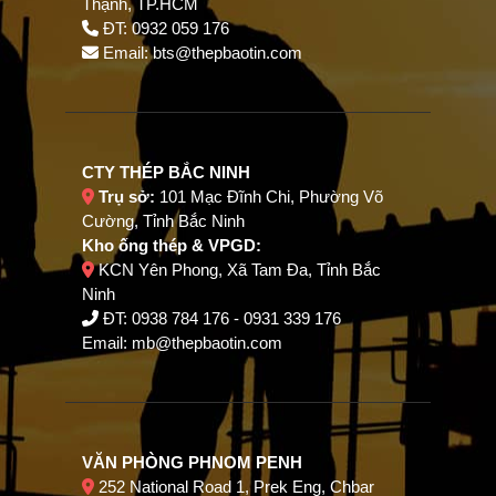
Thạnh, TP.HCM
ĐT: 0932 059 176
Email:
bts@thepbaotin.com
CTY THÉP BẮC NINH
Trụ sở:
101 Mạc Đĩnh Chi, Phường Võ
Cường, Tỉnh Bắc Ninh
Kho ống thép & VPGD:
KCN Yên Phong, Xã Tam Đa, Tỉnh Bắc
Ninh
ĐT:
0938 784 176
-
0931 339 176
Email:
mb@thepbaotin.com
VĂN PHÒNG PHNOM PENH
252 National Road 1, Prek Eng, Chbar