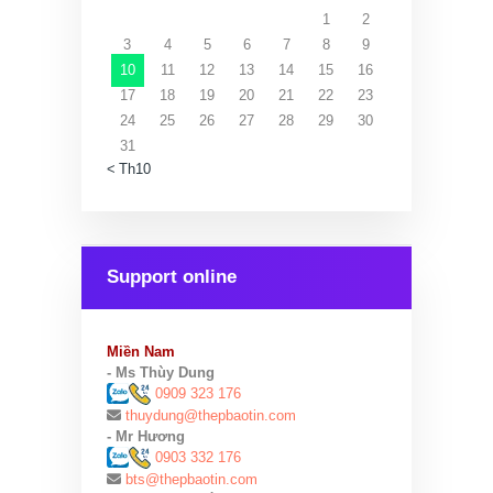
1
2
3
4
5
6
7
8
9
10
11
12
13
14
15
16
17
18
19
20
21
22
23
24
25
26
27
28
29
30
31
« Th10
Support online
Miền Nam
- Ms Thùy Dung
0909 323 176
thuydung@thepbaotin.com
- Mr Hương
0903 332 176
bts@thepbaotin.com