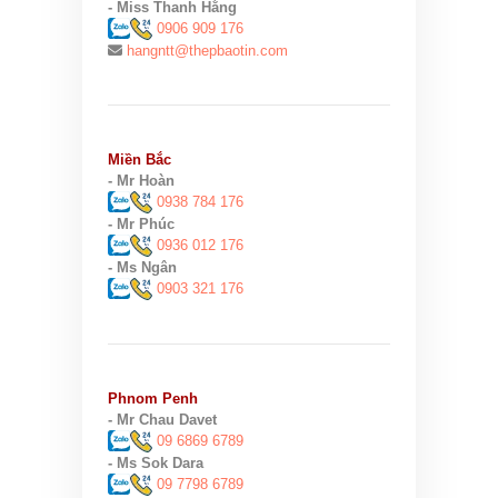
- Miss Thanh Hằng
0906 909 176
hangntt@thepbaotin.com
Miền Bắc
- Mr Hoàn
0938 784 176
- Mr Phúc
0936 012 176
- Ms Ngân
0903 321 176
Phnom Penh
- Mr Chau Davet
09 6869 6789
- Ms Sok Dara
09 7798 6789