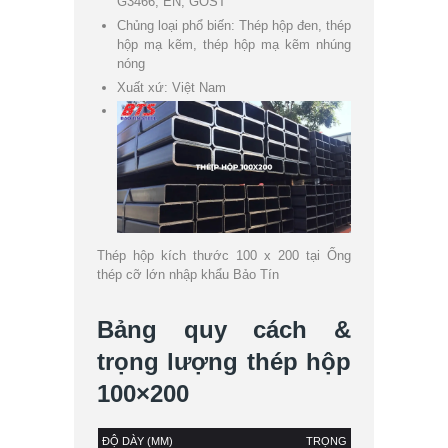
G3466, EN, GOST
Chủng loại phổ biến: Thép hộp đen, thép
hộp mạ kẽm, thép hộp mạ kẽm nhúng
nóng
Xuất xứ: Việt Nam
Thép hộp kích thước 100 x 200 tại Ống
thép cỡ lớn nhập khẩu Bảo Tín
Bảng quy cách &
trọng lượng thép hộp
100×200
ĐỘ DÀY (MM)
TRỌNG