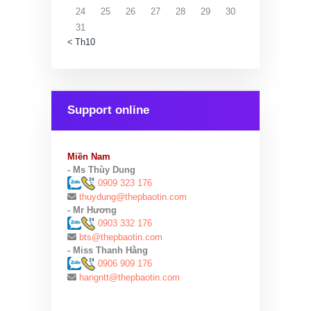
24
25
26
27
28
29
30
31
« Th10
Support online
Miền Nam
- Ms Thùy Dung
0909 323 176
thuydung@thepbaotin.com
- Mr Hương
0903 332 176
bts@thepbaotin.com
- Miss Thanh Hằng
0906 909 176
hangntt@thepbaotin.com