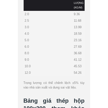
LƯỢNG
(KG/M)
2.0
9.36
2.5
11.68
3.0
13.99
4.0
18.59
5.0
23.16
6.0
27.69
8.0
36.68
9.0
41.12
10.0
45.53
12.0
54.26
Trọng lượng có thể chênh lệch ±5% tùy
vào nhà sản xuất và dung sai vật liệu.
Bảng giá thép hộp