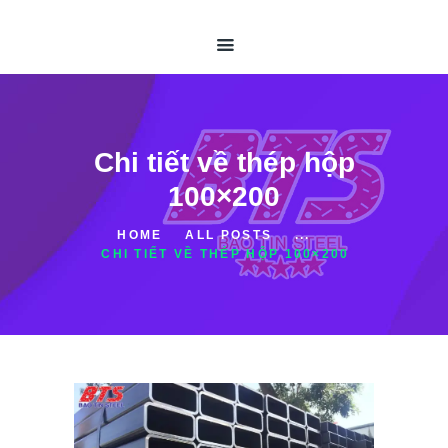
TRANG CHỦ
GIỚI THIỆU
ỐNG THÉP HÀN
ỐNG THÉP ĐÚC
THÉP HỘP
Chi tiết về thép hộp
TIN TỨC
100×200
LIÊN HỆ
HOME
ALL POSTS
...
CHI TIẾT VỀ THÉP HỘP 100×200