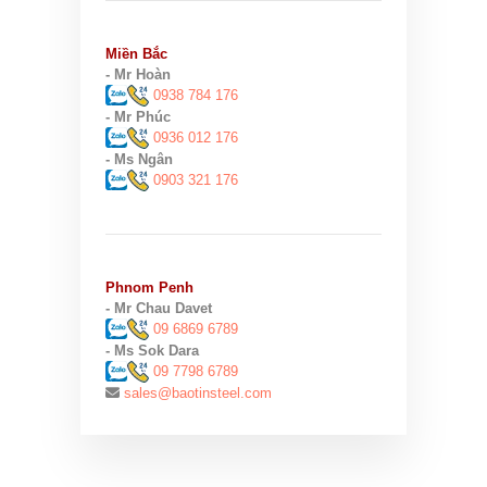
Miền Bắc
- Mr Hoàn
0938 784 176
- Mr Phúc
0936 012 176
- Ms Ngân
0903 321 176
Phnom Penh
- Mr Chau Davet
09 6869 6789
- Ms Sok Dara
09 7798 6789
sales@baotinsteel.com