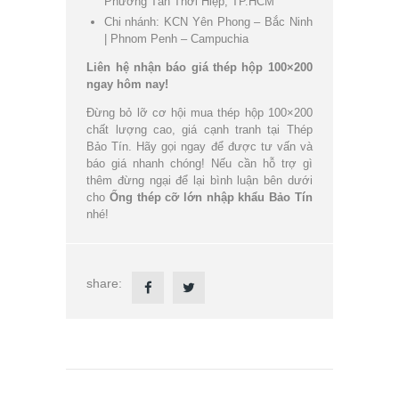
Phường Tân Thới Hiệp, TP.HCM
Chi nhánh: KCN Yên Phong – Bắc Ninh
| Phnom Penh – Campuchia
Liên hệ nhận báo giá thép hộp 100×200
ngay hôm nay!
Đừng bỏ lỡ cơ hội mua thép hộp 100×200
chất lượng cao, giá cạnh tranh tại Thép
Bảo Tín. Hãy gọi ngay để được tư vấn và
báo giá nhanh chóng! Nếu cần hỗ trợ gì
thêm đừng ngại để lại bình luận bên dưới
cho
Ống thép cỡ lớn nhập khẩu Bảo Tín
nhé!
share: