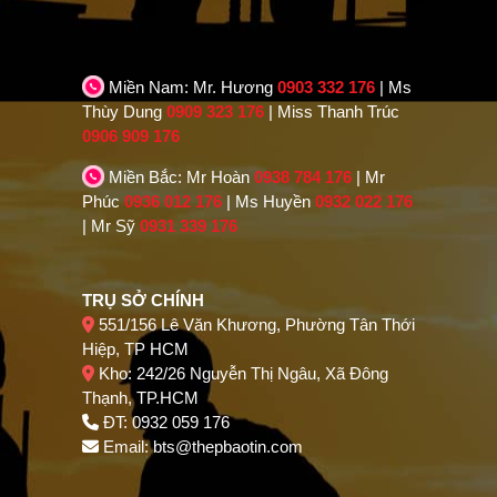
Miền Nam: Mr. Hương
0903 332 176
| Ms
Thùy Dung
0909 323 176
| Miss Thanh Trúc
0906 909 176
Miền Bắc: Mr Hoàn
0938 784 176
| Mr
Phúc
0936 012 176
| Ms Huyền
0932 022 176
| Mr Sỹ
0931 339 176
TRỤ SỞ CHÍNH
551/156 Lê Văn Khương, Phường Tân Thới
Hiệp, TP HCM
Kho: 242/26 Nguyễn Thị Ngâu, Xã Đông
Thạnh, TP.HCM
ĐT: 0932 059 176
Email:
bts@thepbaotin.com