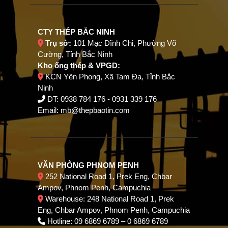
CTY THÉP BẮC NINH
Trụ sở:
101 Mạc Đĩnh Chi, Phường Võ
Cường, Tỉnh Bắc Ninh
Kho ống thép & VPGD:
KCN Yên Phong, Xã Tam Đa, Tỉnh Bắc
Ninh
ĐT:
0938 784 176
-
0931 339 176
Email:
mb@thepbaotin.com
VĂN PHÒNG PHNOM PENH
252 National Road 1, Prek Eng, Chbar
Ampov, Phnom Penh, Campuchia
Warehouse: 248 National Road 1, Prek
Eng, Chbar Ampov, Phnom Penh, Campuchia
Hotline: 09 6869 6789 – 0 6869 6789