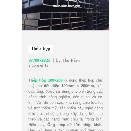
Thép hộp
07/09/2025
by
Thu Hiền
0
comments
Thép hộp 100×200
là dòng thép hộp chữ
nhật có
tiết diện 100mm × 200mm
, kết
cấu rỗng, được sử dụng phổ biến trong các
công trình công nghiệp, dân dụng và cơ
khí. Với độ bền cao, khả năng chịu lực tốt
và tính thẩm mỹ, sản phẩm này ngày càng
được ưa chuộng trong xây dựng kết cấu
thép và các hạng mục chịu tải trọng lớn.
Hiện nay,
Ống thép cỡ lớn nhập khẩu
Bảo Tín
đang là đơn vị phân phối thép hộp