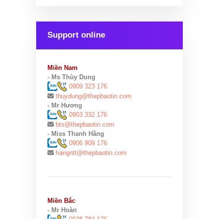
Support online
Miền Nam
- Ms Thùy Dung
0909 323 176
thuydung@thepbaotin.com
- Mr Hương
0903 332 176
bts@thepbaotin.com
- Miss Thanh Hằng
0906 909 176
hangntt@thepbaotin.com
Miền Bắc
- Mr Hoàn