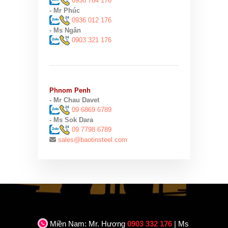
0938 784 176
- Mr Phúc
0936 012 176
- Ms Ngân
0903 321 176
Phnom Penh
- Mr Chau Davet
09 6869 6789
- Ms Sok Dara
09 7798 6789
sales@baotinsteel.com
Miền Nam: Mr. Hương
0903 332 176
| Ms