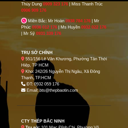
Thùy Dung
0909 323 176
| Miss Thanh Trúc
0906 909 176
Miền Bắc: Mr Hoàn
0938 784 176
| Mr
Phúc
0936 012 176
| Ms Huyền
0932 022 176
| Mr Sỹ
0931 339 176
TRỤ SỞ CHÍNH
551/156 Lê Văn Khương, Phường Tân Thới
Hiệp, TP HCM
Kho: 242/26 Nguyễn Thị Ngâu, Xã Đông
Thạnh, TP.HCM
ĐT: 0932 059 176
Email:
bts@thepbaotin.com
CTY THÉP BẮC NINH
Trụ sở:
101 Mạc Đĩnh Chi, Phường Võ