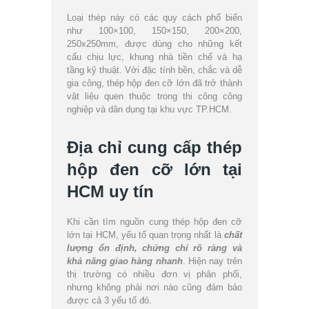
Loại thép này có các quy cách phổ biến
như 100×100, 150×150, 200×200,
250x250mm, được dùng cho những kết
cấu chịu lực, khung nhà tiền chế và hạ
tầng kỹ thuật. Với đặc tính bền, chắc và dễ
gia công, thép hộp đen cỡ lớn đã trở thành
vật liệu quen thuộc trong thi công công
nghiệp và dân dụng tại khu vực TP.HCM.
Địa chỉ cung cấp thép
hộp đen cỡ lớn tại
HCM uy tín
Khi cần tìm nguồn cung thép hộp đen cỡ
lớn tại HCM, yếu tố quan trọng nhất là
chất
lượng ổn định, chứng chỉ rõ ràng và
khả năng giao hàng nhanh
. Hiện nay trên
thị trường có nhiều đơn vị phân phối,
nhưng không phải nơi nào cũng đảm bảo
được cả 3 yếu tố đó.