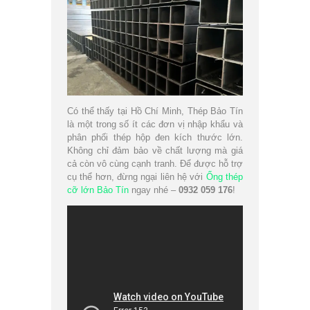
Có thể thấy tại Hồ Chí Minh, Thép Bảo Tín
là một trong số ít các đơn vị nhập khẩu và
phân phối thép hộp đen kích thước lớn.
Không chỉ đảm bảo về chất lượng mà giá
cả còn vô cùng cạnh tranh. Để được hỗ trợ
cụ thể hơn, đừng ngại liên hệ với
Ống thép
cỡ lớn Bảo Tín
ngay nhé –
0932 059 176
!