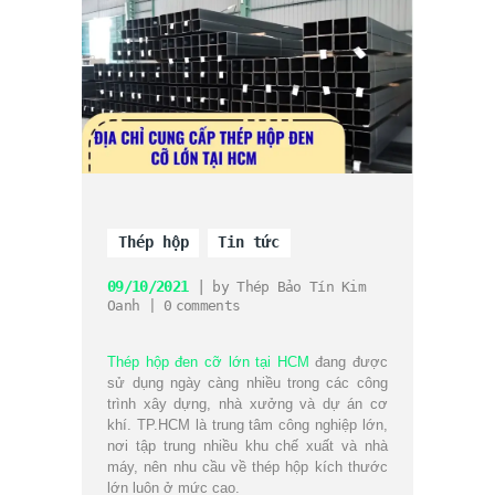
Thép hộp
Tin tức
09/10/2021
by
Thép Bảo Tín Kim
Oanh
0
comments
Thép hộp đen cỡ lớn tại HCM
đang được
sử dụng ngày càng nhiều trong các công
trình xây dựng, nhà xưởng và dự án cơ
khí. TP.HCM là trung tâm công nghiệp lớn,
nơi tập trung nhiều khu chế xuất và nhà
máy, nên nhu cầu về thép hộp kích thước
lớn luôn ở mức cao.