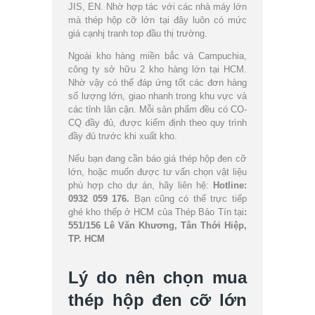
JIS, EN. Nhờ hợp tác với các nhà máy lớn
mà thép hộp cỡ lớn tại đây luôn có mức
giá cạnhj tranh top đầu thị trường.
Ngoài kho hàng miền bắc và Campuchia,
công ty sở hữu 2 kho hàng lớn tại HCM.
Nhờ vậy có thể đáp ứng tốt các đơn hàng
số lượng lớn, giao nhanh trong khu vực và
các tỉnh lân cận. Mỗi sản phẩm đều có CO-
CQ đầy đủ, được kiểm định theo quy trình
đầy đủ trước khi xuất kho.
Nếu bạn đang cần báo giá thép hộp đen cỡ
lớn, hoặc muốn được tư vấn chọn vật liệu
phù hợp cho dự án, hãy liên hệ:
Hotline:
0932 059 176.
Bạn cũng có thể trực tiếp
ghé kho thếp ở HCM của Thép Bảo Tín tại
:
551/156 Lê Văn Khương, Tân Thới Hiệp,
TP. HCM
Lý do nên chọn mua
thép hộp đen cỡ lớn