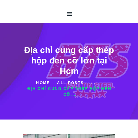
TRANG CHỦ
GIỚI THIỆU
ỐNG THÉP HÀN
ỐNG THÉP ĐÚC
THÉP HỘP
Địa chỉ cung cấp thép
TIN TỨC
hộp đen cỡ lớn tại
LIÊN HỆ
Hcm
HOME
ALL POSTS
...
ĐỊA CHỈ CUNG CẤP THÉP HỘP ĐEN
CỠ...