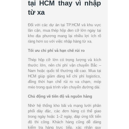
tại HCM thay vì nhập
từ xa
Đối với các dự án tại TP.HCM và khu vực
lân cận, mua thép hộp đen cỡ lớn ngay tại
kho địa phương mang lại nhiều lợi ích rõ
ràng hơn so với việc nhập hàng từ xa.
Tối ưu chi phí và hạn chế rủi ro
Thép hộp cỡ lớn có trọng lượng và kích
thước lớn, nên chi phí vận chuyển Bắc –
Nam hoặc quốc tế thường rất cao. Mua tại
HCM giúp giảm đáng kể chi phí logistics,
đồng thời hạn chế rủi ro va chạm, móp
méo trong quá trình vận chuyển đường dài.
Chủ động về tiến độ và nguồn hàng
Nhờ hệ thống kho bãi và mạng lưới phân
phối dày đặc, các đơn hàng có thể giao
trong ngày hoặc 1–2 ngày, đáp ứng tốt tiến
độ thi công. Khách hàng cũng dễ dàng
kiểm tra hàng trực tiếp, xác nhận quy