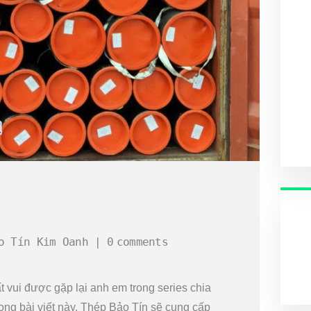
o Tín Kim Oanh
0
comments
 vui được gặp lại anh em trong series chia
ong bài viết này, Thép Bảo Tín sẽ cung cấp