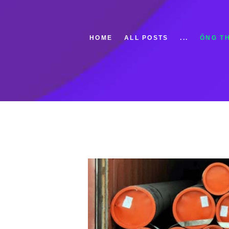
HOME
ALL POSTS
...
ỐNG TH