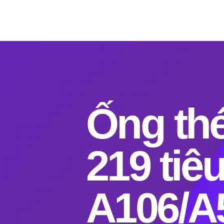
Ống thé
219 ti
A106/A