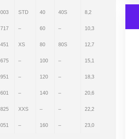
,003
STD
40
40S
8,2
.717
–
60
–
10,3
.451
XS
80
80S
12,7
,675
–
100
–
15,1
,951
–
120
–
18,3
.601
–
140
–
20,6
.825
XXS
–
–
22,2
.051
–
160
–
23,0