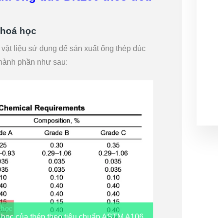
 hoá học
, vật liệu sử dụng để sản xuất ống thép đúc
thành phần như sau:
 học của thép theo tiêu chuẩn ASTM A106