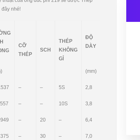
ỹ thuật của ống đúc phi 219 sẽ được Thép
 đây nhé!
ỜNG
ĐỘ
THÉP
NH
CỠ
DÀY
SCH
KHÔNG
ONG
THÉP
GỈ
)
(mm)
.537
–
–
5S
2,8
.557
–
–
10S
3,8
,949
–
20
–
6,4
.375
–
30
–
7,0