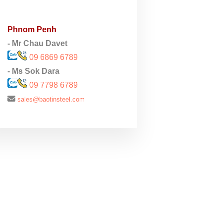
Phnom Penh
- Mr Chau Davet
09 6869 6789
- Ms Sok Dara
09 7798 6789
sales@baotinsteel.com