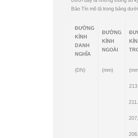
Dưới đây là những thông số k
Bảo Tín mô tả trong bảng dưới
ĐƯỜNG
ĐƯỜNG
ĐƯ
KÍNH
KÍNH
KÍ
DANH
NGOÀI
TR
NGHĨA
(DN)
(mm)
(mm
213
211
207
206