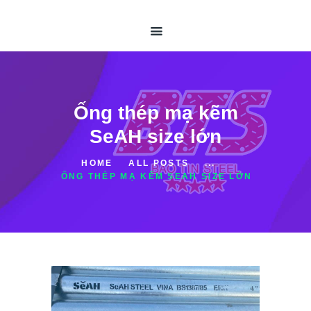
TRANG CHỦ
GIỚI THIỆU
ỐNG THÉP HÀN
ỐNG THÉP ĐÚC
THÉP HỘP
Ống thép mạ kẽm
TIN TỨC
SeAH size lớn
LIÊN HỆ
HOME
ALL POSTS
...
ỐNG THÉP MẠ KẼM SEAH SIZE LỚN