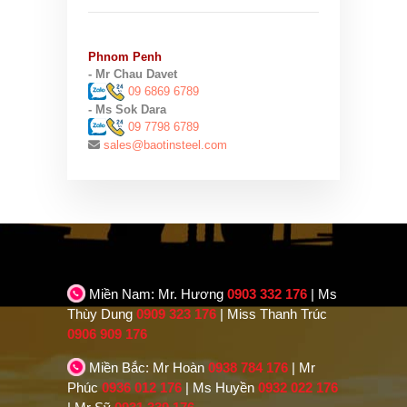
Phnom Penh
- Mr Chau Davet
09 6869 6789
- Ms Sok Dara
09 7798 6789
sales@baotinsteel.com
Miền Nam: Mr. Hương
0903 332 176
| Ms
Thùy Dung
0909 323 176
| Miss Thanh Trúc
0906 909 176
Miền Bắc: Mr Hoàn
0938 784 176
| Mr
Phúc
0936 012 176
| Ms Huyền
0932 022 176