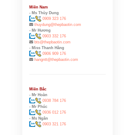
Miền Nam
- Ms Thùy Dung
0909 323 176
thuydung@thepbaotin.com
- Mr Hương
0903 332 176
bts@thepbaotin.com
- Miss Thanh Hằng
0906 909 176
hangntt@thepbaotin.com
Miền Bắc
- Mr Hoàn
0938 784 176
- Mr Phúc
0936 012 176
- Ms Ngân
0903 321 176