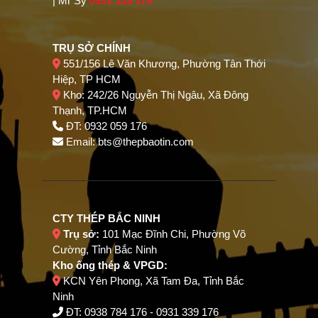
| Mr Sỹ
0931 339 176
TRỤ SỞ CHÍNH
551/156 Lê Văn Khương, Phường Tân Thới
Hiệp, TP HCM
Kho: 242/26 Nguyễn Thị Ngâu, Xã Đông
Thạnh, TP.HCM
ĐT: 0932 059 176
Email:
bts@thepbaotin.com
CTY THÉP BẮC NINH
Trụ sở:
101 Mạc Đĩnh Chi, Phường Võ
Cường, Tỉnh Bắc Ninh
Kho ống thép & VPGD:
KCN Yên Phong, Xã Tam Đa, Tỉnh Bắc
Ninh
ĐT:
0938 784 176
-
0931 339 176