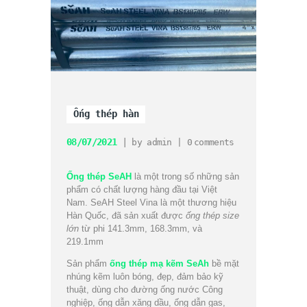
Ống thép hàn
08/07/2021
by
admin
0
comments
Ống thép SeAH
là một trong số những sản
phẩm có chất lượng hàng đầu tại Việt
Nam. SeAH Steel Vina là một thương hiệu
Hàn Quốc, đã sản xuất được
ống thép size
lớn
từ phi 141.3mm, 168.3mm, và
219.1mm
Sản phẩm
ống thép mạ kẽm SeAh
bề mặt
nhúng kẽm luôn bóng, đẹp, đảm bảo kỹ
thuật, dùng cho đường ống nước Công
nghiệp, ống dẫn xăng dầu, ống dẫn gas,